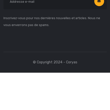
06 Avenue Baloungoué, Moungali
Brazzaville, CGO
+242 06 856 7144
coryas@coryas.com
NEWSLETTER
Inscrivez-vous pour nos dernières nouvelles et articles. Nous n
vous enverrons pas de spams.