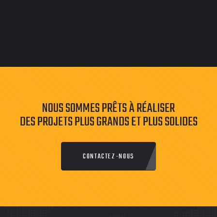
Horloge autonome à la pointe de la technologie
Évolutivité jusqu'à 500 employés par pointeuse
La possibilité de connecter jusqu'à 32 pointeuses
Auto-inscription des employés