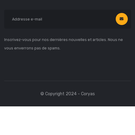
Aide
CONTACT
06 Avenue Baloungoué, Moungali
Brazzaville, CGO
+242 06 856 7144
coryas@coryas.com
NEWSLETTER